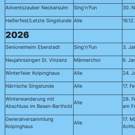
Adventszauber Neckarsulm
Sing'n'Fun
30. 
Helferfest/Letzte Singstunde
Alle
16.12
2026
Seniorenheim Eberstadt
Sing'n'Fun
3. Ja
Neujahrssingen St. Vinzenz
Männerchor
6. Ja
Winterfeier Kolpinghaus
Alle
24. J
Närrische Singstunde
Alle
17. F
Winterwanderung mit
28. F
Alle
Abschluss im Besen-Berthold
am F
Generalversammlung
17. M
Alle
Kolpinghaus
Achtu