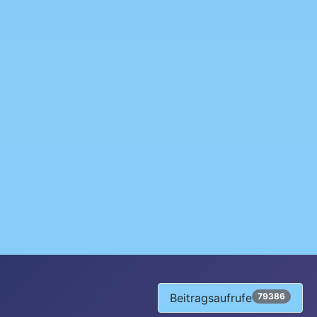
Beitragsaufrufe
79386