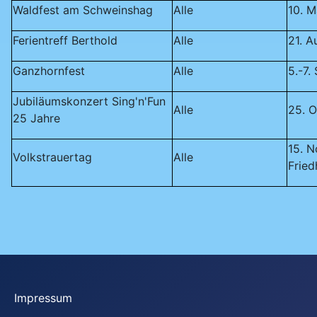
Waldfest am Schweinshag
Alle
10. M
Ferientreff Berthold
Alle
21. A
Ganzhornfest
Alle
5.-7
Jubiläumskonzert Sing'n'Fun
Alle
25. O
25 Jahre
15. N
Volkstrauertag
Alle
Fried
Impressum