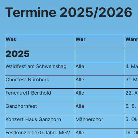
Termine 2025/2026
Was
Wer
Wan
2025
Waldfest am Schweinshag
Alle
4. Ma
Chorfest Nürnberg
Alle
31. M
Ferientreff Berthold
Alle
22. 
Ganzhornfest
Alle
6.-8
Konzert Haus Ganzhorn
Männerchor
5. Ok
Festkonzert 170 Jahre MGV
Alle
19. 